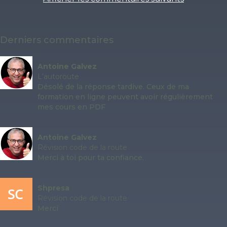
Derniers commentaires
Antoine Galvez
L'autoroute
Désolé de la réponse tardive. Ceux de ma
formation en ligne peuvent avoir régulièrement
mes cours en PDF
Antoine Galvez
Révision code de la route
Merci à toi pour ta confiance.
Shpresa
Révision code de la route
Merci